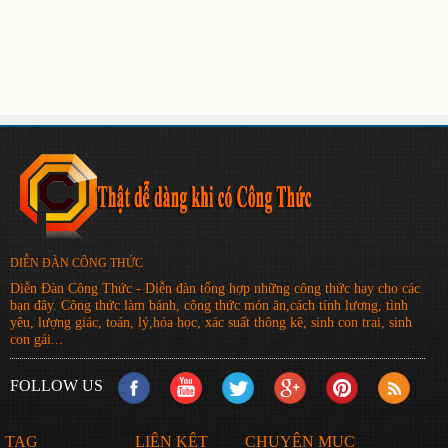
DIỄN ĐÀN CÔNG THỨC
Diễn Đàn Công Thức - Diễn đàn tổng hợp những công thức hay cho các
bạn đây. Công thức làm bánh, công thức món ăn,cách tính lương, tình
yêu, lượng giác, toán, lý,hóa học, xác suất thông kê, sinh con trai, sinh
con gái...
FOLLOW US
TAG
LIÊN KẾT
CHUYÊN MỤC