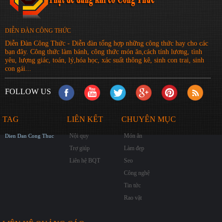
DIỄN ĐÀN CÔNG THỨC
Diễn Đàn Công Thức - Diễn đàn tổng hợp những công thức hay cho các
bạn đây. Công thức làm bánh, công thức món ăn,cách tính lương, tình
yêu, lượng giác, toán, lý,hóa học, xác suất thông kê, sinh con trai, sinh
con gái...
FOLLOW US
TAG
LIÊN KẾT
CHUYÊN MỤC
Nội quy
Món ăn
Dien Dan Cong Thuc
Trợ giúp
Làm đẹp
Liên hệ BQT
Seo
Công nghệ
Tin tức
Rao vặt