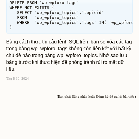
DELETE FROM `wp_wpforo_tags`

WHERE NOT EXISTS (

   SELECT `wp_wpforo_topics`.`topicid`

   FROM   `wp_wpforo_topics`

   WHERE  `wp_wpforo_topics`.`tags` IN( `wp_wpforo_t
)
Bằng cách thực thi câu lệnh SQL trên, bạn sẽ xóa các tag
trong bảng wp_wpforo_tags không còn liên kết với bất kỳ
chủ đề nào trong bảng wp_wpforo_topics. Nhớ sao lưu
bảng trước khi thực hiện để phòng tránh rủi ro mất dữ
liệu.
Thg 8 30, 2024
(Bạn phải Đăng nhập hoặc Đăng ký để trả lời bài viết.)