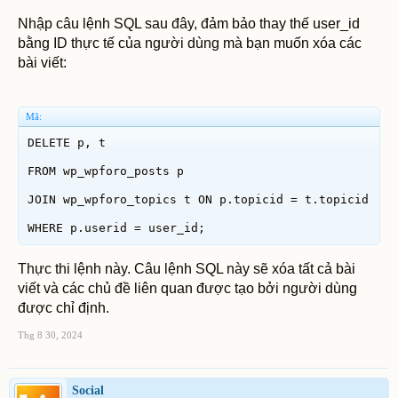
Nhập câu lệnh SQL sau đây, đảm bảo thay thế user_id
bằng ID thực tế của người dùng mà bạn muốn xóa các
bài viết:
Mã:
DELETE p, t

FROM wp_wpforo_posts p

JOIN wp_wpforo_topics t ON p.topicid = t.topicid

WHERE p.userid = user_id;
Thực thi lệnh này. Câu lệnh SQL này sẽ xóa tất cả bài
viết và các chủ đề liên quan được tạo bởi người dùng
được chỉ định.
Thg 8 30, 2024
Social