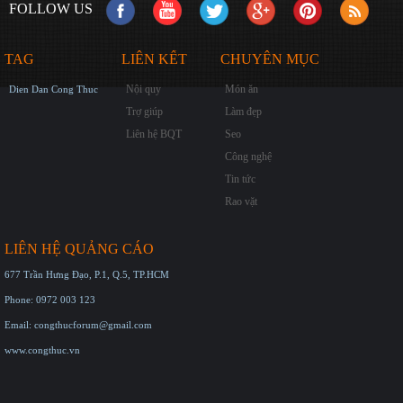
FOLLOW US
TAG
LIÊN KẾT
CHUYÊN MỤC
Nội quy
Món ăn
Dien Dan Cong Thuc
Trợ giúp
Làm đẹp
Liên hệ BQT
Seo
Công nghệ
Tin tức
Rao vặt
LIÊN HỆ QUẢNG CÁO
677 Trần Hưng Đạo, P.1, Q.5, TP.HCM
Phone: 0972 003 123
Email: congthucforum@gmail.com
www.congthuc.vn