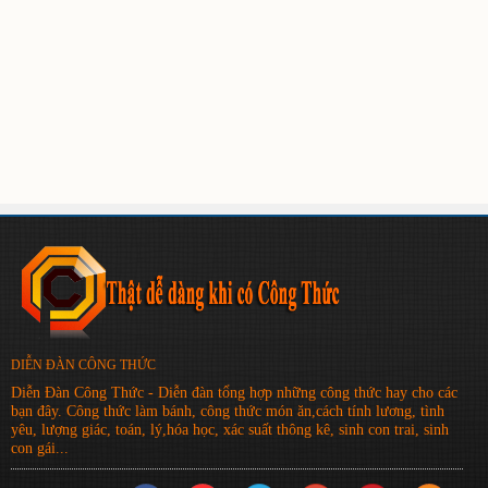
DIỄN ĐÀN CÔNG THỨC
Diễn Đàn Công Thức - Diễn đàn tổng hợp những công thức hay cho các
bạn đây. Công thức làm bánh, công thức món ăn,cách tính lương, tình
yêu, lượng giác, toán, lý,hóa học, xác suất thông kê, sinh con trai, sinh
con gái...