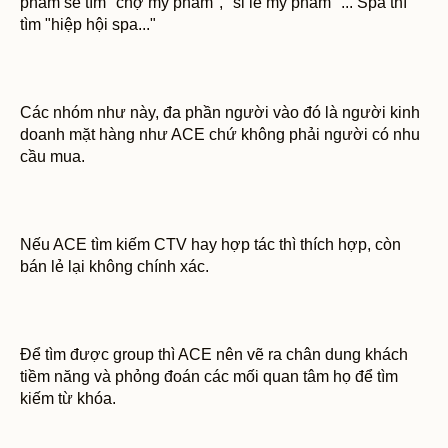
phẩm sẽ tìm "chợ mỹ phẩm", "sỉ lẻ mỹ phẩm" ... Spa thì
tìm "hiệp hội spa..."
Các nhóm như này, đa phần người vào đó là người kinh
doanh mặt hàng như ACE chứ không phải người có nhu
cầu mua.
Nếu ACE tìm kiếm CTV hay hợp tác thì thích hợp, còn
bán lẻ lại không chính xác.
Để tìm được group thì ACE nên vẽ ra chân dung khách
tiềm năng và phỏng đoán các mối quan tâm họ để tìm
kiếm từ khóa.