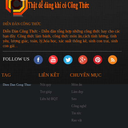
DIỄN ĐÀN CÔNG THỨC
Diễn Đàn Công Thức - Diễn đàn tổng hợp những công thức hay cho các
bạn đây. Công thức làm bánh, công thức món ăn,cách tính lương, tình
yêu, lượng giác, toán, lý,hóa học, xác suất thông kê, sinh con trai, sinh
con gái...
FOLLOW US
TAG
LIÊN KẾT
CHUYÊN MỤC
Nội quy
Món ăn
Dien Dan Cong Thuc
Trợ giúp
Làm đẹp
Liên hệ BQT
Seo
Công nghệ
Tin tức
Rao vặt