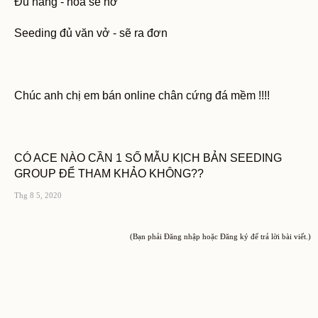
Đủ nắng - hoa sẽ nở
Seeding đủ văn vở - sẽ ra đơn
Chúc anh chị em bán online chân cứng đá mềm !!!!
CÓ ACE NÀO CẦN 1 SỐ MẪU KỊCH BẢN SEEDING
GROUP ĐỂ THAM KHẢO KHÔNG??
Thg 8 5, 2020
(Bạn phải Đăng nhập hoặc Đăng ký để trả lời bài viết.)