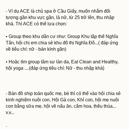
- Ví dụ ACE là chủ spa ở Cầu Giấy, muốn nhắm đối
tượng gần khu vực gần, là nữ, từ 25 trở lên, thu nhập
khá. Thì ACE có thể lựa chọn:
• Group theo khu dân cư như: Group Khu tập thể Nghĩa
Tân, hội chị em chia sẻ khu đô thị Nghĩa Đô...( đáp ứng
về tiêu chí: nữ - bán kính gần)
• Hoặc tìm group tâm sự làn da, Eat Clean and Healthy,
hội yoga ....(đáp ứng tiêu chí: Nữ - thu nhập khá)
- Bán đồ ship toàn quốc mẹ, bé thì có thể vào hội chia sẻ
kinh nghiệm nuôi con, Hội Gà con, Khỉ con, hội mẹ nuôi
con bằng sữa mẹ, hội về nấu ăn, cắm hoa, thêu thùa...
v.v...
.