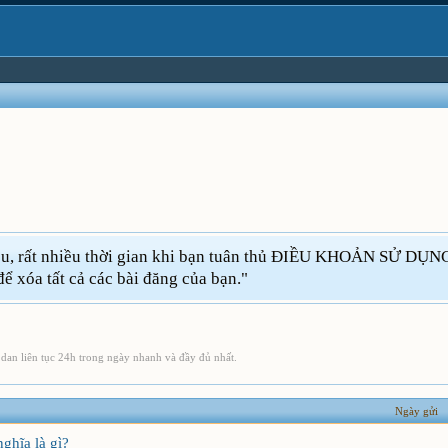
iều, rất nhiều thời gian khi bạn tuân thủ ĐIỀU KHOẢN SỬ DỤNG 
để xóa tất cả các bài đăng của bạn."
en dan liên tục 24h trong ngày nhanh và đầy đủ nhất.
Ngày gửi
ghĩa là gì?