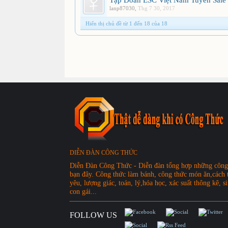
Tập Đoàn ESC Việt Nam Tuyển Sale 
lanp87030
,
Thg 7 30, 2017
Hiển thị chủ đề từ 1 đến 18 của 18
DIỄN ĐÀN CÔNG THỨC
Diễn Đàn Công Thức - Diễn đàn tổng hợp những công 
bạn đây. Công thức làm bánh, công thức món ăn,cách t
yêu, lượng giác, toán, lý,hóa học, xác suất thông kê, si
con gái...
FOLLOW US