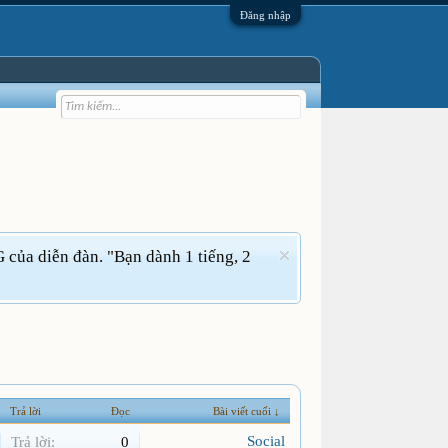
Đăng nhập
của diễn đàn. "Bạn dành 1 tiếng, 2
Trả lời
Đọc
Bài viết cuối ↓
Social
Trả lời:
0