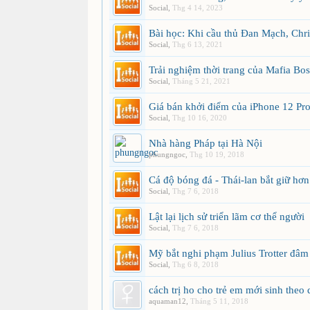
Social
,
Thg 4 14, 2023
Bài học: Khi cầu thủ Đan Mạch, Chri
Social
,
Thg 6 13, 2021
Trải nghiệm thời trang của Mafia Bos
Social
,
Tháng 5 21, 2021
Giá bán khởi điểm của iPhone 12 Pr
Social
,
Thg 10 16, 2020
Nhà hàng Pháp tại Hà Nội
phungngoc
,
Thg 10 19, 2018
Cá độ bóng đá - Thái-lan bắt giữ hơ
Social
,
Thg 7 6, 2018
Lật lại lịch sử triển lãm cơ thể người
Social
,
Thg 7 6, 2018
Mỹ bắt nghi phạm Julius Trotter đâm 
Social
,
Thg 6 8, 2018
cách trị ho cho trẻ em mới sinh theo 
aquaman12
,
Tháng 5 11, 2018