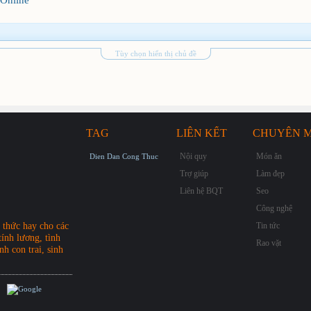
Online
Tùy chọn hiển thị chủ đề
TAG
LIÊN KẾT
CHUYÊN 
Nội quy
Món ăn
Dien Dan Cong Thuc
Trợ giúp
Làm đẹp
Liên hệ BQT
Seo
Công nghệ
Tin tức
thức hay cho các
ính lương, tình
Rao vặt
nh con trai, sinh