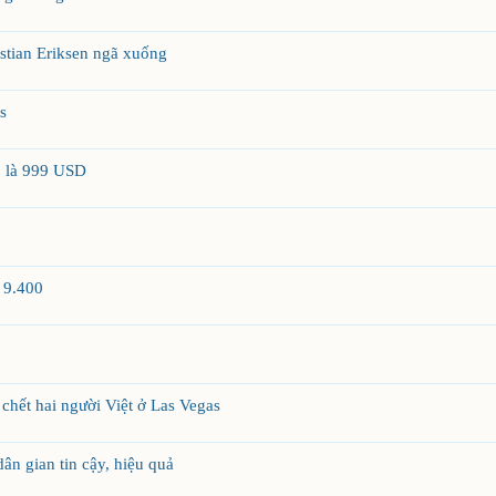
stian Eriksen ngã xuống
s
o là 999 USD
n 9.400
chết hai người Việt ở Las Vegas
dân gian tin cậy, hiệu quả