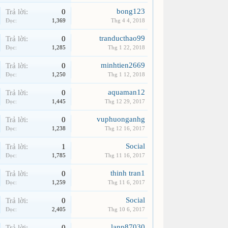
bong123
Trả lời:
0
Đọc:
1,369
Thg 4 4, 2018
tranducthao99
Trả lời:
0
Đọc:
1,285
Thg 1 22, 2018
minhtien2669
Trả lời:
0
Đọc:
1,250
Thg 1 12, 2018
aquaman12
Trả lời:
0
Đọc:
1,445
Thg 12 29, 2017
vuphuonganhg
Trả lời:
0
Đọc:
1,238
Thg 12 16, 2017
Social
Trả lời:
1
Đọc:
1,785
Thg 11 16, 2017
thinh tran1
Trả lời:
0
Đọc:
1,259
Thg 11 6, 2017
Social
Trả lời:
0
Đọc:
2,405
Thg 10 6, 2017
lanp87030
Trả lời:
0