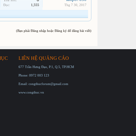
Đọc:
1,555
Thg 7 30, 2017
(Bạn phải Đăng nhập hoặc Đăng ký để đăng bài viết)
MỤC
LIÊN HỆ QUẢNG CÁO
677 Trần Hưng Đạo, P.1, Q.5, TP.HCM
Phone: 0972 003 123
Email: congthucforum@gmail.com
www.congthuc.vn