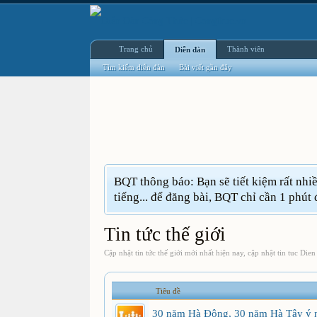
Trang chủ
Thành viên
Diễn đàn
Tìm kiếm diễn đàn
Bài viết gần đây
BQT thông báo: Bạn sẽ tiết kiệm rất nh
tiếng... để đăng bài, BQT chỉ cần 1 phút 
Tin tức thế giới
Cập nhật tin tức thế giới mới nhất hiện nay, cập nhật tin tuc Di
Tiêu đề
30 năm Hà Đông, 30 năm Hà Tây ý n