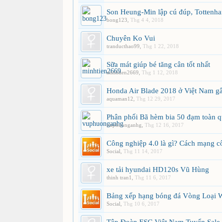
Son Heung-Min lập cú đúp, Tottenha
bong123
,
Thg 4 4, 2018
Chuyên Ko Vui
tranducthao99
,
Thg 1 22, 2018
Sữa mát giúp bé tăng cân tốt nhất
minhtien2669
,
Thg 1 12, 2018
Honda Air Blade 2018 ở Việt Nam gâ
aquaman12
,
Thg 12 29, 2017
Phân phối Bã hèm bia 50 đạm toàn 
vuphuonganhg
,
Thg 12 16, 2017
Công nghiệp 4.0 là gì? Cách mạng c
Social
,
Thg 11 14, 2017
xe tải hyundai HD120s Vũ Hùng
thinh tran1
,
Thg 11 6, 2017
Bảng xếp hạng bóng đá Vòng Loại 
Social
,
Thg 10 6, 2017