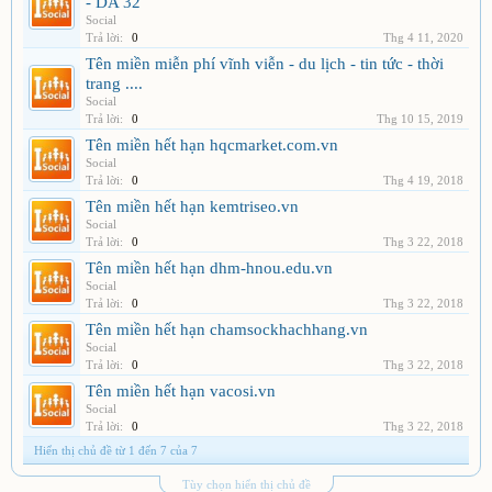
- DA 32
Social
Trả lời:
0
Thg 4 11, 2020
Tên miền miễn phí vĩnh viễn - du lịch - tin tức - thời
trang ....
Social
Trả lời:
0
Thg 10 15, 2019
Tên miền hết hạn hqcmarket.com.vn
Social
Trả lời:
0
Thg 4 19, 2018
Tên miền hết hạn kemtriseo.vn
Social
Trả lời:
0
Thg 3 22, 2018
Tên miền hết hạn dhm-hnou.edu.vn
Social
Trả lời:
0
Thg 3 22, 2018
Tên miền hết hạn chamsockhachhang.vn
Social
Trả lời:
0
Thg 3 22, 2018
Tên miền hết hạn vacosi.vn
Social
Trả lời:
0
Thg 3 22, 2018
Hiển thị chủ đề từ 1 đến 7 của 7
Tùy chọn hiển thị chủ đề