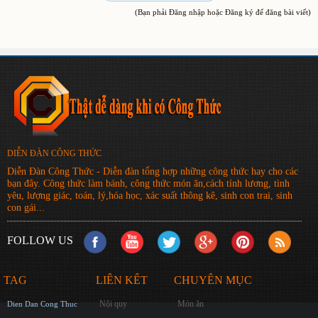
(Bạn phải Đăng nhập hoặc Đăng ký để đăng bài viết)
DIỄN ĐÀN CÔNG THỨC
Diễn Đàn Công Thức - Diễn đàn tổng hợp những công thức hay cho các
bạn đây. Công thức làm bánh, công thức món ăn,cách tính lương, tình
yêu, lượng giác, toán, lý,hóa học, xác suất thông kê, sinh con trai, sinh
con gái...
FOLLOW US
TAG
LIÊN KẾT
CHUYÊN MỤC
Nội quy
Món ăn
Dien Dan Cong Thuc