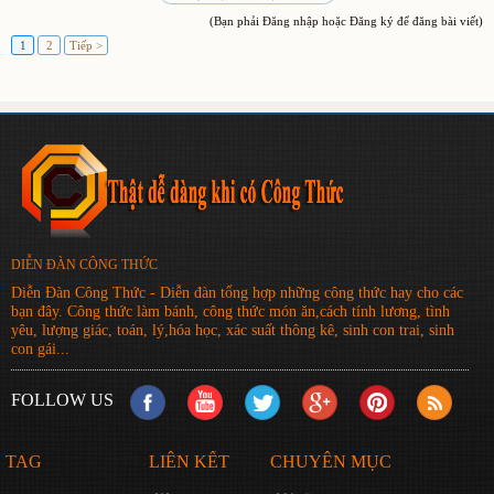
(Bạn phải Đăng nhập hoặc Đăng ký để đăng bài viết)
1
2
Tiếp >
DIỄN ĐÀN CÔNG THỨC
Diễn Đàn Công Thức - Diễn đàn tổng hợp những công thức hay cho các
bạn đây. Công thức làm bánh, công thức món ăn,cách tính lương, tình
yêu, lượng giác, toán, lý,hóa học, xác suất thông kê, sinh con trai, sinh
con gái...
FOLLOW US
TAG
LIÊN KẾT
CHUYÊN MỤC