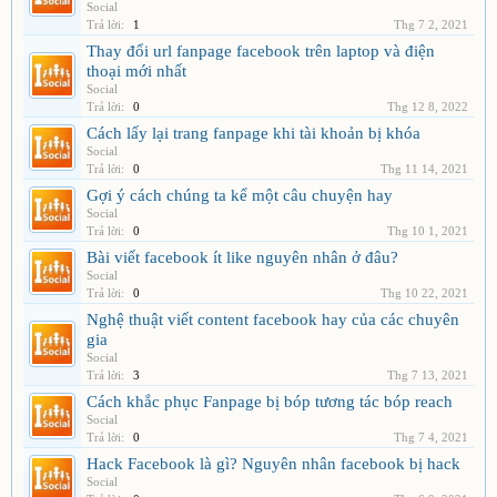
Social
Trả lời:
1
Thg 7 2, 2021
Thay đổi url fanpage facebook trên laptop và điện
thoại mới nhất
Social
Trả lời:
0
Thg 12 8, 2022
Cách lấy lại trang fanpage khi tài khoản bị khóa
Social
Trả lời:
0
Thg 11 14, 2021
Gợi ý cách chúng ta kể một câu chuyện hay
Social
Trả lời:
0
Thg 10 1, 2021
Bài viết facebook ít like nguyên nhân ở đâu?
Social
Trả lời:
0
Thg 10 22, 2021
Nghệ thuật viết content facebook hay của các chuyên
gia
Social
Trả lời:
3
Thg 7 13, 2021
Cách khắc phục Fanpage bị bóp tương tác bóp reach
Social
Trả lời:
0
Thg 7 4, 2021
Hack Facebook là gì? Nguyên nhân facebook bị hack
Social