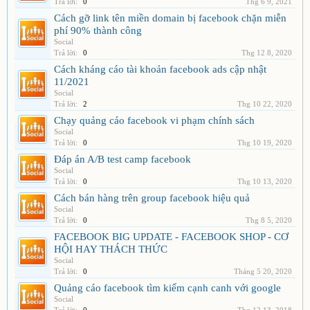
Trả lời:
0
Thg 6 9, 2021
Cách gỡ link tên miền domain bị facebook chặn miễn
phí 90% thành công
Social
Trả lời:
0
Thg 12 8, 2020
Cách kháng cáo tài khoản facebook ads cập nhật
11/2021
Social
Trả lời:
2
Thg 10 22, 2020
Chạy quảng cáo facebook vi phạm chính sách
Social
Trả lời:
0
Thg 10 19, 2020
Đáp án A/B test camp facebook
Social
Trả lời:
0
Thg 10 13, 2020
Cách bán hàng trên group facebook hiệu quả
Social
Trả lời:
0
Thg 8 5, 2020
FACEBOOK BIG UPDATE - FACEBOOK SHOP - CƠ
HỘI HAY THÁCH THỨC
Social
Trả lời:
0
Tháng 5 20, 2020
Quảng cáo facebook tìm kiếm cạnh canh với google
Social