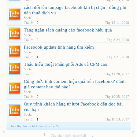
Trả lời:
0
Thg 12 13, 2018
cách đổi tên fanpage facebook khi bị chặn - đừng phí
tiền thuê dịch vụ
Social
Trả lời:
0
Thg 12 11, 2018
Tăng ngân sách quảng cáo facebook hiệu quả
Social
Trả lời:
0
Thg 8 24, 2018
Facebook update tính năng tìm kiếm
Social
Trả lời:
1
Thg 1 21, 2018
Thấu hiểu thuật Phân phối Ads và CPM cao
Social
Trả lời:
0
Thg 11 28, 2017
Công thức tính content hiệu quả trên facebook? đánh
giá content hay thế nào?
Social
Trả lời:
0
Thg 10 25, 2017
Quy trình khách hàng từ lướt Facebook đến đọc bài
của bạn
Social
Trả lời:
1
Thg 10 13, 2017
Hiển thị chủ đề từ 1 đến 20 của 26
Tùy chọn hiển thị chủ đề