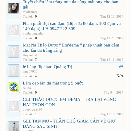
Tuyệt chiêu làm trắng mịn da cùng mật ong cho bạn
gái
mydepmai
Trả lời:
0
Thg 12 16, 2017
Phân phối Bột cao đạm (Bột sữa 80 đạm, 100 đạm và
140 đạm). LH 0947 222 309
vuphuonganhg
Trả lời:
0
Thg 11 29, 2017
Mặt Nạ Thảo Dược " Em'dema " phép thuật ban đêm
cho làn da trắng sáng
Huyenbnd
Trả lời:
7
Thg 12 16, 2017
lẻ bảng flipchart Quảng Trị
lanp87030
N/A
Trả lời:
–
Làm đẹp làn da mặt trong 5 bước
caudo
Trả lời:
0
Thg 3 4, 2017
GEL THẢO DƯỢC EM’DEMA – TRẢ LẠI VÒNG
HAI THON GỌN
phuongtran90
Trả lời:
1
Thg 12 16, 2017
GEL TAN MỠ - THẦN CHÚ GIẢM CÂN VỀ GIỮ
DÁNG SAU SINH