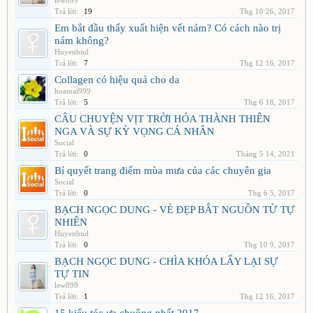
lew899
Trả lời:
19
Thg 10 26, 2017
Em bắt đầu thấy xuất hiện vết nám? Có cách nào trị
nám không?
Huyenbnd
Trả lời:
7
Thg 12 16, 2017
Collagen có hiệu quả cho da
hoamai999
Trả lời:
5
Thg 6 18, 2017
CÂU CHUYỆN VỊT TRỜI HÓA THÀNH THIÊN
NGA VÀ SỰ KỲ VỌNG CÁ NHÂN
Social
Trả lời:
0
Tháng 5 14, 2021
Bí quyết trang điểm mùa mưa của các chuyên gia
Social
Trả lời:
0
Thg 6 5, 2017
BẠCH NGỌC DUNG - VẺ ĐẸP BẮT NGUỒN TỪ TỰ
NHIÊN
Huyenbnd
Trả lời:
0
Thg 10 9, 2017
BẠCH NGỌC DUNG - CHÌA KHÓA LẤY LẠI SỰ
TỰ TIN
lew899
Trả lời:
1
Thg 12 16, 2017