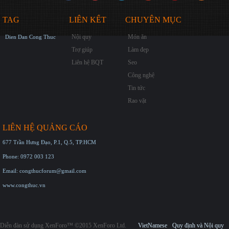
TAG
LIÊN KẾT
CHUYÊN MỤC
Nội quy
Món ăn
Dien Dan Cong Thuc
Trợ giúp
Làm đẹp
Liên hệ BQT
Seo
Công nghệ
Tin tức
Rao vặt
LIÊN HỆ QUẢNG CÁO
677 Trần Hưng Đạo, P.1, Q.5, TP.HCM
Phone: 0972 003 123
Email: congthucforum@gmail.com
www.congthuc.vn
Diễn đàn sử dụng XenForo™ ©2015 XenForo Ltd.
VietNamese
Quy định và Nội quy