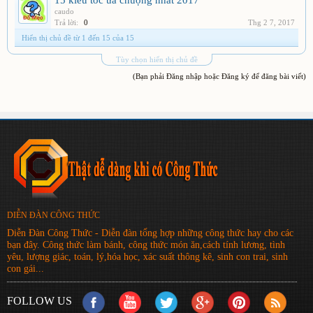
15 kiểu tóc ưa chuộng nhất 2017
caudo
Trả lời:
0
Thg 2 7, 2017
Hiển thị chủ đề từ 1 đến 15 của 15
Tùy chọn hiển thị chủ đề
(Bạn phải Đăng nhập hoặc Đăng ký để đăng bài viết)
DIỄN ĐÀN CÔNG THỨC
Diễn Đàn Công Thức - Diễn đàn tổng hợp những công thức hay cho các
bạn đây. Công thức làm bánh, công thức món ăn,cách tính lương, tình
yêu, lượng giác, toán, lý,hóa học, xác suất thông kê, sinh con trai, sinh
con gái...
FOLLOW US