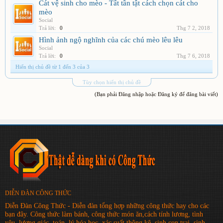
Cát vệ sinh cho mèo - Tất tần tật cách chọn cát cho
mèo
Social
Trả lời:
0
Thg 7 2, 2018
Hình ảnh ngộ nghĩnh của các chú mèo lêu lêu
Social
Trả lời:
0
Thg 7 6, 2018
Hiển thị chủ đề từ 1 đến 3 của 3
Tùy chọn hiển thị chủ đề
(Bạn phải Đăng nhập hoặc Đăng ký để đăng bài viết)
DIỄN ĐÀN CÔNG THỨC
Diễn Đàn Công Thức - Diễn đàn tổng hợp những công thức hay cho các
bạn đây. Công thức làm bánh, công thức món ăn,cách tính lương, tình
yêu, lượng giác, toán, lý,hóa học, xác suất thông kê, sinh con trai, sinh