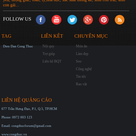
con gái...
FOLLOW US
TAG
LIÊN KẾT
CHUYÊN MỤC
Nội quy
Món ăn
Dien Dan Cong Thuc
Trợ giúp
Làm đẹp
Liên hệ BQT
Seo
Công nghệ
Tin tức
Rao vặt
LIÊN HỆ QUẢNG CÁO
677 Trần Hưng Đạo, P.1, Q.5, TP.HCM
Phone: 0972 003 123
Email: congthucforum@gmail.com
www.congthuc.vn