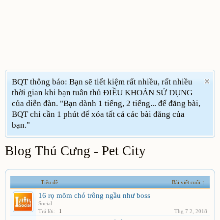
BQT thông báo: Bạn sẽ tiết kiệm rất nhiều, rất nhiều
thời gian khi bạn tuân thủ ĐIỀU KHOẢN SỬ DỤNG
của diễn đàn. "Bạn dành 1 tiếng, 2 tiếng... để đăng bài,
BQT chỉ cần 1 phút để xóa tất cả các bài đăng của
bạn."
Blog Thú Cưng - Pet City
Tiêu đề
Bài viết cuối ↑
16 rọ mõm chó trông ngầu như boss
Social
Trả lời:
1
Thg 7 2, 2018